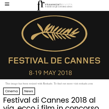
This image has been resized with Reshade. To find out more visit reshade.com
Cinema
·
News
Festival di Cannes 2018 al
via, ecco i film in concorso