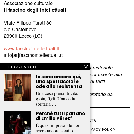
Associazione culturale
Il fascino degli intellettuali
Viale Filippo Turati 80
c/o Castelnovo
23900 Lecco (LC)
www.fascinointellettuali.it
info[at]fascinointellettuali.it
Per segnalare eventuali errori nell’uso di materiale
LEGGI ANCHE
riservato,
scriveteci
e provvederemo prontamente alla
Io sono ancora qui,
rimozione del materiale lesivo dei diritti di terzi.
una spettacolare
ode alla resistenza
Una casa piena di vita,
L’intero contenuto di questo sito web è protetto da
gioia, figli. Una cella
copyright.
solitaria,…
Perché tutti parlano
di Emilia Pérez?
©
2026
FRAMMENTI RIVISTA
È quasi impossibile non
CHI SIAMO
FR CLUB
COLLABORA
PRIVACY POLICY
avere ancora sentito