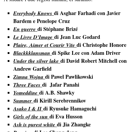
di Asghar Farhadi con Javier
Everybody Knows
Bardem e Penelope Cruz
di Stéphane Brizé
En guerre
di
Jean Luc Godard
Le Livre D’Image
di
Christophe Honore
Plaire, Aimer et Courir Vite
di
Spike Lee
con
Adam Driver
Blackkklansman
di David Robert Mitchell con
Under the silver lake
Andrew Garfield
di Pawel Pawlikowski
Zimna Wojna
di Jafar Panahi
Three Faces
di A.B. Shawky
Yomeddine
di Kirill Serebrennikov
Summer
d
i
Ryusuke Hamaguchi
Asako I & II
di Eva Husson
Girls
of the sun
di Jia Zhangke
Ash is purest white