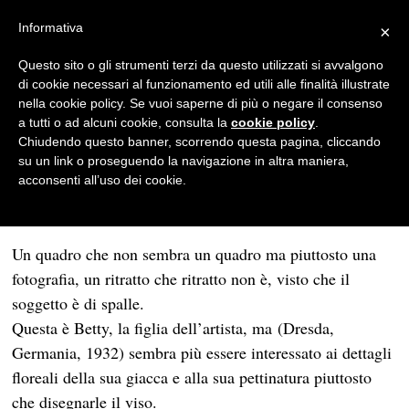
Informativa
×
Arte
Questo sito o gli strumenti terzi da questo utilizzati si avvalgono
di cookie necessari al funzionamento ed utili alle finalità illustrate
Gerhard Richter e la sua
nella cookie policy. Se vuoi saperne di più o negare il consenso
Betty
a tutti o ad alcuni cookie, consulta la
cookie policy
.
Chiudendo questo banner, scorrendo questa pagina, cliccando
LORENA NASI
su un link o proseguendo la navigazione in altra maniera,
acconsenti all’uso dei cookie.
27/02/2013
1 MIN DI LETTURA
Un quadro che non sembra un quadro ma piuttosto una
fotografia, un ritratto che ritratto non è, visto che il
soggetto è di spalle.
Questa è Betty, la figlia dell’artista, ma
(Dresda,
Germania, 1932) sembra più essere interessato ai dettagli
floreali della sua giacca e alla sua pettinatura piuttosto
che disegnarle il viso.