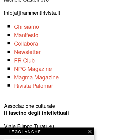
info[at]frammentirivista.it
Chi siamo
Manifesto
Collabora
Newsletter
FR Club
NPC Magazine
Magma Magazine
Rivista Palomar
Associazione culturale
Il fascino degli intellettuali
Viale Filippo Turati 80
LEGGI ANCHE
c/o Castelnovo
23900 Lecco (LC)