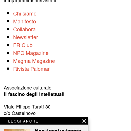
info[at]frammentirivista.it
Chi siamo
Manifesto
Collabora
Newsletter
FR Club
NPC Magazine
Magma Magazine
Rivista Palomar
Associazione culturale
Il fascino degli intellettuali
Viale Filippo Turati 80
c/o Castelnovo
23900 Lecco (LC)
LEGGI ANCHE
Non il nostro tempo,