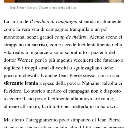
Jean-Pierre (François Cluzet) in una scena del film
La storia de
Il medico di campagna
si snoda esattamente
come la vera vita di campagna: tranquilla e un po’
monotona, senza grandi
coup de théâtre
. Alcune scene ci
sorriso
strappano un
, come accade incidentalmente nella
vita reale: a regalarcelo sono soprattutto i pazienti del
dottor Werner, per lo più ingenui vecchietti che faticano a
togliersi i troppi strati di vestiti o sguinzagliano oche
poco amichevoli. E anche Jean-Pierre stesso, con la sua
sferzante ironia
a spese della povera Nathalie, talvolta ci
fa ridere. Lo storico medico di campagna non è disposto
a cedere il suo posto facilmente alla nuova arrivata e,
almeno all’inizio, fa di tutto per metterla in imbarazzo.
Ma dietro l’atteggiamento poco simpatico di Jean-Pierre
si cela una lieve critica sociale, che il Lilti, per mantenere