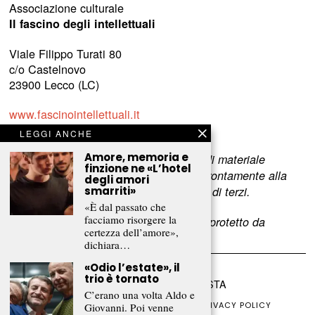
Associazione culturale
Il fascino degli intellettuali
Viale Filippo Turati 80
c/o Castelnovo
23900 Lecco (LC)
www.fascinointellettuali.it
info[at]fascinointellettuali.it
LEGGI ANCHE
Amore, memoria e
Per segnalare eventuali errori nell’uso di materiale
finzione ne «L’hotel
riservato,
scriveteci
e provvederemo prontamente alla
degli amori
rimozione del materiale lesivo dei diritti di terzi.
smarriti»
«È dal passato che
facciamo risorgere la
L’intero contenuto di questo sito web è protetto da
certezza dell’amore»,
copyright.
dichiara…
«Odio l’estate», il
trio è tornato
©
2026
FRAMMENTI RIVISTA
C’erano una volta Aldo e
CHI SIAMO
FR CLUB
COLLABORA
PRIVACY POLICY
Giovanni. Poi venne