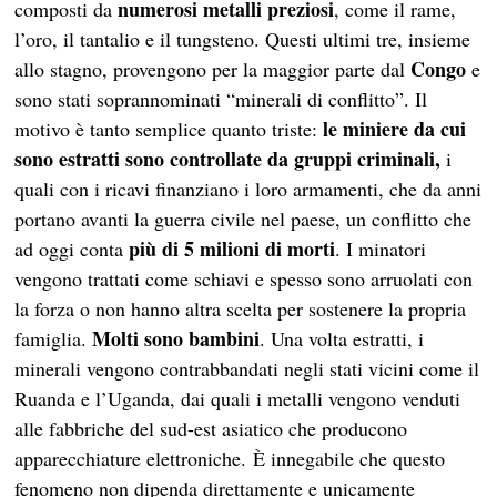
numerosi metalli preziosi
composti da
, come il rame,
l’oro, il tantalio e il tungsteno. Questi ultimi tre, insieme
Congo
allo stagno, provengono per la maggior parte dal
e
sono stati soprannominati “minerali di conflitto”. Il
le miniere da cui
motivo è tanto semplice quanto triste:
sono estratti sono controllate da gruppi criminali,
i
quali con i ricavi finanziano i loro armamenti, che da anni
portano avanti la guerra civile nel paese, un conflitto che
più di 5 milioni di morti
ad oggi conta
. I minatori
vengono trattati come schiavi e spesso sono arruolati con
la forza o non hanno altra scelta per sostenere la propria
Molti sono bambini
famiglia.
. Una volta estratti, i
minerali vengono contrabbandati negli stati vicini come il
Ruanda e l’Uganda, dai quali i metalli vengono venduti
alle fabbriche del sud-est asiatico che producono
apparecchiature elettroniche. È innegabile che questo
fenomeno non dipenda direttamente e unicamente