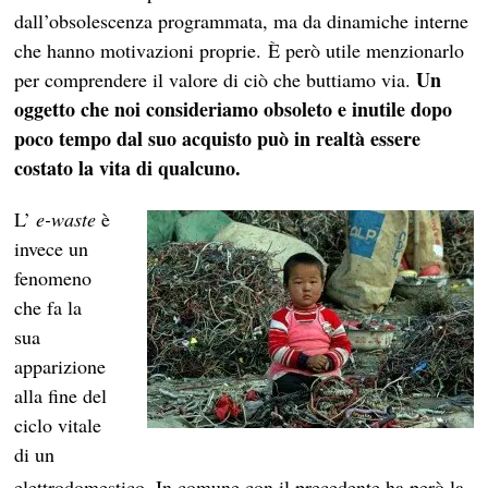
dall’obsolescenza programmata, ma da dinamiche interne
che hanno motivazioni proprie. È però utile menzionarlo
Un
per comprendere il valore di ciò che buttiamo via.
oggetto che noi consideriamo obsoleto e inutile dopo
poco tempo dal suo acquisto può in realtà essere
costato la vita di qualcuno.
L’
e-waste
è
invece un
fenomeno
che fa la
sua
apparizione
alla fine del
ciclo vitale
di un
elettrodomestico. In comune con il precedente ha però la