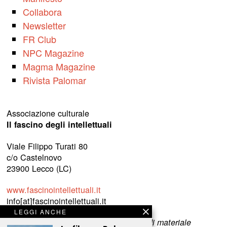
Collabora
Newsletter
FR Club
NPC Magazine
Magma Magazine
Rivista Palomar
Associazione culturale
Il fascino degli intellettuali
Viale Filippo Turati 80
c/o Castelnovo
23900 Lecco (LC)
www.fascinointellettuali.it
info[at]fascinointellettuali.it
LEGGI ANCHE
Per segnalare eventuali errori nell’uso di materiale