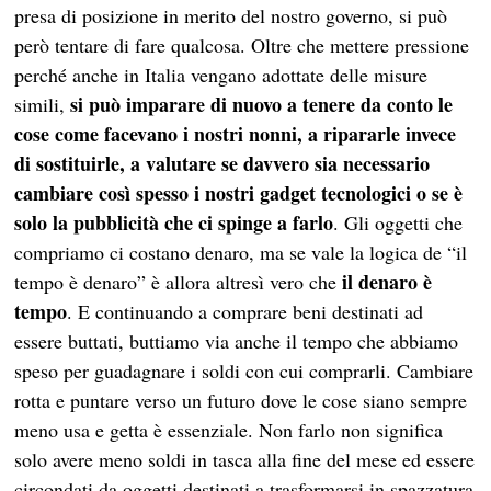
presa di posizione in merito del nostro governo, si può
però tentare di fare qualcosa. Oltre che mettere pressione
perché anche in Italia vengano adottate delle misure
si può imparare di nuovo a tenere da conto le
simili,
cose come facevano i nostri nonni, a ripararle invece
di sostituirle, a valutare se davvero sia necessario
cambiare così spesso i nostri gadget tecnologici o se è
solo la pubblicità che ci spinge a farlo
. Gli oggetti che
compriamo ci costano denaro, ma se vale la logica de “il
il denaro è
tempo è denaro” è allora altresì vero che
tempo
. E continuando a comprare beni destinati ad
essere buttati, buttiamo via anche il tempo che abbiamo
speso per guadagnare i soldi con cui comprarli. Cambiare
rotta e puntare verso un futuro dove le cose siano sempre
meno usa e getta è essenziale. Non farlo non significa
solo avere meno soldi in tasca alla fine del mese ed essere
circondati da oggetti destinati a trasformarsi in spazzatura