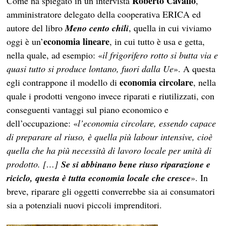
Roberto Cavallo
Come ha spiegato in un’intervista
,
amministratore delegato della cooperativa ERICA ed
autore del libro
Meno cento chili
, quella in cui viviamo
economia lineare
oggi è un’
, in cui tutto è usa e getta,
nella quale, ad esempio: «
il frigorifero rotto si butta via e
quasi tutto si produce lontano, fuori dalla Ue
». A questa
economia circolare
egli contrappone il modello di
, nella
quale i prodotti vengono invece riparati e riutilizzati, con
conseguenti vantaggi sul piano economico e
dell’occupazione: «
l’economia circolare, essendo capace
di preparare al riuso, è quella più labour intensive, cioè
quella che ha più necessità di lavoro locale per unità di
prodotto. […]
Se si abbinano bene riuso riparazione e
riciclo, questa è tutta economia locale che cresce
». In
breve, riparare gli oggetti converrebbe sia ai consumatori
sia a potenziali nuovi piccoli imprenditori.