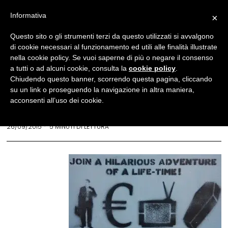
Informativa
×
Politica
Questo sito o gli strumenti terzi da questo utilizzati si avvalgono
di cookie necessari al funzionamento ed utili alle finalità illustrate
L’obsolescenza
nella cookie policy. Se vuoi saperne di più o negare il consenso
programmata
a tutti o ad alcuni cookie, consulta la
cookie policy
.
Chiudendo questo banner, scorrendo questa pagina, cliccando
e le sue conseguenze
su un link o proseguendo la navigazione in altra maniera,
acconsenti all’uso dei cookie.
YURI CASCASI
26/09/2015
5 MINUTI DI LETTURA