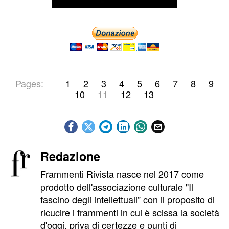
Pages:
1
2
3
4
5
6
7
8
9
10
11
12
13
Redazione
Frammenti Rivista nasce nel 2017 come
prodotto dell'associazione culturale "Il
fascino degli intellettuali” con il proposito di
ricucire i frammenti in cui è scissa la società
d'oggi, priva di certezze e punti di