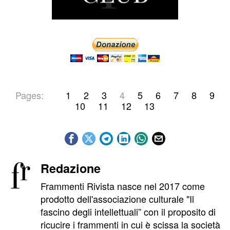
Pages:
1
2
3
4
5
6
7
8
9
10
11
12
13
Redazione
Frammenti Rivista nasce nel 2017 come
prodotto dell'associazione culturale "Il
fascino degli intellettuali” con il proposito di
ricucire i frammenti in cui è scissa la società