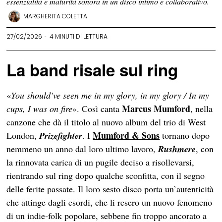
essenzialità e maturità sonora in un disco intimo e collaborativo.
MARGHERITA COLETTA
27/02/2026
4 MINUTI DI LETTURA
La band risale sul ring
«
You should’ve seen me in my glory, in my glory / In my
Marcus Mumford
cups, I was on fire
». Così canta
, nella
canzone che dà il titolo al nuovo album del trio di West
Mumford & Sons
London,
Prizefighter
. I
tornano dopo
nemmeno un anno dal loro ultimo lavoro,
Rushmere
, con
la rinnovata carica di un pugile deciso a risollevarsi,
rientrando sul ring dopo qualche sconfitta, con il segno
delle ferite passate. Il loro sesto disco porta un’autenticità
che attinge dagli esordi, che li resero un nuovo fenomeno
di un indie-folk popolare, sebbene fin troppo ancorato a