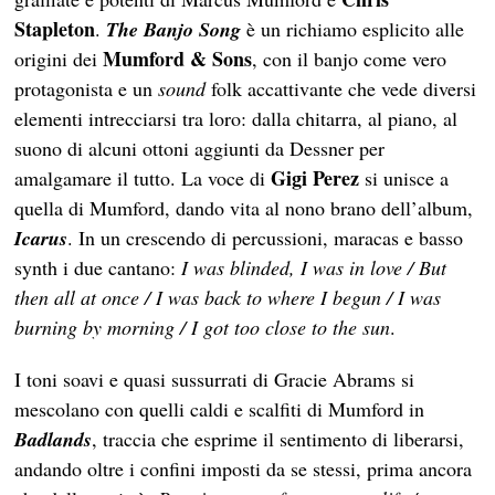
Stapleton
.
The Banjo Song
è un richiamo esplicito alle
Mumford & Sons
origini dei
, con il banjo come vero
protagonista e un
sound
folk accattivante che vede diversi
elementi intrecciarsi tra loro: dalla chitarra, al piano, al
suono di alcuni ottoni aggiunti da Dessner per
Gigi Perez
amalgamare il tutto. La voce di
si unisce a
quella di Mumford, dando vita al nono brano dell’album,
Icarus
. In un crescendo di percussioni, maracas e basso
synth i due cantano:
I was blinded, I was in love / But
then all at once / I was back to where I begun / I was
burning by morning / I got too close to the sun
.
I toni soavi e quasi sussurrati di Gracie Abrams si
mescolano con quelli caldi e scalfiti di Mumford in
Badlands
, traccia che esprime il sentimento di liberarsi,
andando oltre i confini imposti da se stessi, prima ancora