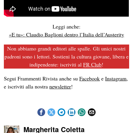
Leggi anche:
«E tu»: Claudio Baglioni dentro l’Italia dell’Austerity
Non abbiamo grandi editori alle spalle. Gli unici nostri
padroni sono i lettori. Sostieni la cultura giovane, libera e
indipendente: iscriviti al
FR Club
!
Segui Frammenti Rivista anche su
Facebook
e
Instagram
,
e iscriviti alla nostra
newsletter
!
Margherita Coletta