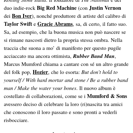
Big Red Machine
Justin Vernon
duo indie-rock
(con
Bon Iver
dei
), nonché produttore di artiste del calibro di
Taylor Swift
Gracie Abrams
e
, sa, di certo, il fatto suo.
Sa, ad esempio, che la buona musica non può nascere se
si rimane nascosti dietro la propria stessa ombra. Nella
traccia che suona a mo’ di manifesto per questo pugile
acciaccato ma ancora ottimista,
Rubber Band Man
,
Marcus Mumford chiama a cantare con sé un altro grande
Hozier
del folk pop,
, che lo esorta:
But don’t hold to
yourself / With hard mortar and stone / Be a rubber band
man / Make the water your bones
. Il nuovo album è
Mumford & Sons
costellato di collaborazioni, come se i
avessero deciso di celebrare la loro (ri)nascita tra amici
che conoscono il loro passato e sono pronti a vederli
risbocciare.