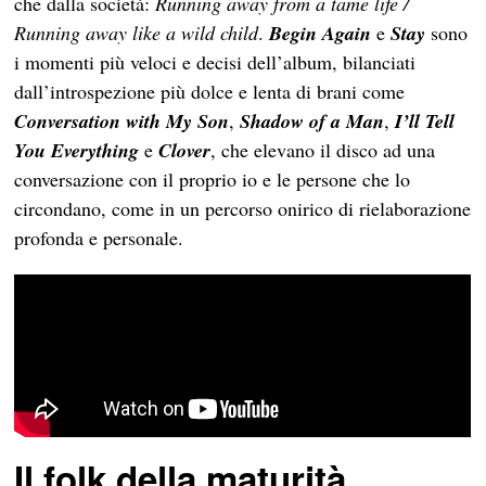
che dalla società:
Running away from a tame life /
Running away like a wild child
.
Begin Again
e
Stay
sono
i momenti più veloci e decisi dell’album, bilanciati
dall’introspezione più dolce e lenta di brani come
Conversation with My Son
,
Shadow of a Man
,
I’ll Tell
You Everything
e
Clover
, che elevano il disco ad una
conversazione con il proprio io e le persone che lo
circondano, come in un percorso onirico di rielaborazione
profonda e personale.
Il folk della maturità