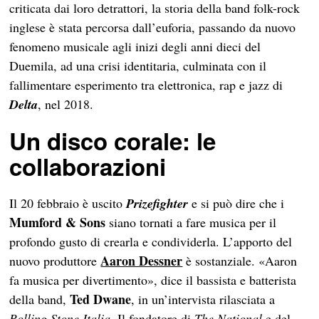
criticata dai loro detrattori, la storia della band folk-rock
inglese è stata percorsa dall’euforia, passando da nuovo
fenomeno musicale agli inizi degli anni dieci del
Duemila, ad una crisi identitaria, culminata con il
fallimentare esperimento tra elettronica, rap e jazz di
Delta
, nel 2018.
Un disco corale: le
collaborazioni
Il 20 febbraio è uscito
Prizefighter
e si può dire che i
Mumford & Sons
siano tornati a fare musica per il
profondo gusto di crearla e condividerla. L’apporto del
Aaron Dessner
nuovo produttore
è sostanziale. «Aaron
fa musica per divertimento», dice il bassista e batterista
Ted Dwane
della band,
, in un’intervista rilasciata a
Rolling Stone Italia
. Il fondatore di
The National
e del