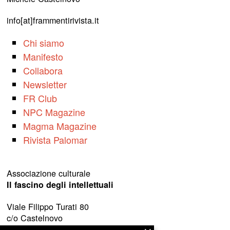
info[at]frammentirivista.it
Chi siamo
Manifesto
Collabora
Newsletter
FR Club
NPC Magazine
Magma Magazine
Rivista Palomar
Associazione culturale
Il fascino degli intellettuali
Viale Filippo Turati 80
c/o Castelnovo
23900 Lecco (LC)