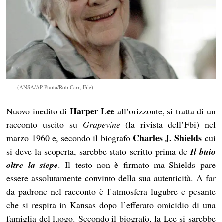
(ANSA/AP Photo/Rob Carr, File)
Harper Lee
Nuovo inedito di
all’orizzonte; si tratta di un
racconto uscito su
Grapevine
(la rivista dell’Fbi) nel
Charles J. Shields
marzo 1960 e, secondo il biografo
cui
si deve la scoperta, sarebbe stato scritto prima de
Il buio
oltre la siepe
. Il testo non è firmato ma Shields pare
essere assolutamente convinto della sua autenticità. A far
da padrone nel racconto è l’atmosfera lugubre e pesante
che si respira in Kansas dopo l’efferato omicidio di una
famiglia del luogo. Secondo il biografo, la Lee si sarebbe