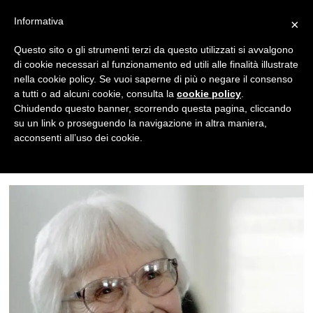
Informativa
×
News
Questo sito o gli strumenti terzi da questo utilizzati si avvalgono
di cookie necessari al funzionamento ed utili alle finalità illustrate
Scoperto un inedito
nella cookie policy. Se vuoi saperne di più o negare il consenso
noir di Harper Lee
a tutti o ad alcuni cookie, consulta la
cookie policy
.
Chiudendo questo banner, scorrendo questa pagina, cliccando
REDAZIONE
su un link o proseguendo la navigazione in altra maniera,
acconsenti all’uso dei cookie.
27/04/2016
1 MIN DI LETTURA