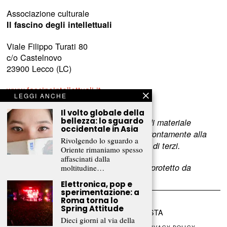
Associazione culturale
Il fascino degli intellettuali
Viale Filippo Turati 80
c/o Castelnovo
23900 Lecco (LC)
www.fascinointellettuali.it
LEGGI ANCHE
info[at]fascinointellettuali.it
Il volto globale della
bellezza: lo sguardo
Per segnalare eventuali errori nell’uso di materiale
occidentale in Asia
riservato,
scriveteci
e provvederemo prontamente alla
Rivolgendo lo sguardo a
rimozione del materiale lesivo dei diritti di terzi.
Oriente rimaniamo spesso
affascinati dalla
L’intero contenuto di questo sito web è protetto da
moltitudine…
copyright.
Elettronica, pop e
sperimentazione: a
Roma torna lo
Spring Attitude
©
2026
FRAMMENTI RIVISTA
Dieci giorni al via della