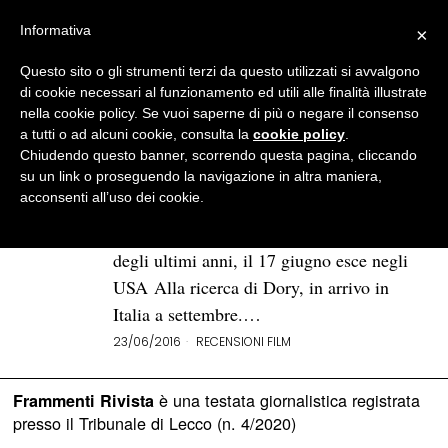
Informativa
×
Questo sito o gli strumenti terzi da questo utilizzati si avvalgono
BROWSE TAG
Alla ricerca di Nemo
di cookie necessari al funzionamento ed utili alle finalità illustrate
nella cookie policy. Se vuoi saperne di più o negare il consenso
a tutti o ad alcuni cookie, consulta la
cookie policy
.
“Alla ricerca di Dory”: un sequel
Chiudendo questo banner, scorrendo questa pagina, cliccando
senza pugni nello stomaco
su un link o proseguendo la navigazione in altra maniera,
acconsenti all’uso dei cookie.
Dopo 13 anni da Alla ricerca di Nemo,
uno dei film d’animazione più apprezzati
degli ultimi anni, il 17 giugno esce negli
USA Alla ricerca di Dory, in arrivo in
Italia a settembre.…
23/06/2016
RECENSIONI FILM
è una testata giornalistica registrata
Frammenti Rivista
presso il Tribunale di Lecco (n. 4/2020)