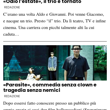
«Odio l’estate», il trio è tornato
REDAZIONE
C’erano una volta Aldo e Giovanni. Poi venne Giacomo,
e nacque un trio. Presto “il” trio. Da lì teatro, TV e infine
cinema. Una carriera con picchi talmente alti la cui
caduta…
«Parasite», commedia senza clown e
tragedia senza nemici
REDAZIONE
Dopo essersi fatto conoscere presso un pubblico più
ampio grazie ai suoi due film hollywoodiani (Snowpiercer