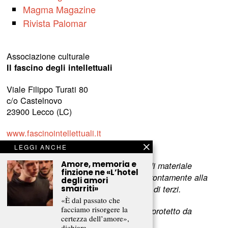
Magma Magazine
Rivista Palomar
Associazione culturale
Il fascino degli intellettuali
Viale Filippo Turati 80
c/o Castelnovo
23900 Lecco (LC)
www.fascinointellettuali.it
info[at]fascinointellettuali.it
LEGGI ANCHE
Amore, memoria e
Per segnalare eventuali errori nell’uso di materiale
finzione ne «L’hotel
riservato,
scriveteci
e provvederemo prontamente alla
degli amori
smarriti»
rimozione del materiale lesivo dei diritti di terzi.
«È dal passato che
facciamo risorgere la
L’intero contenuto di questo sito web è protetto da
certezza dell’amore»,
copyright.
dichiara…