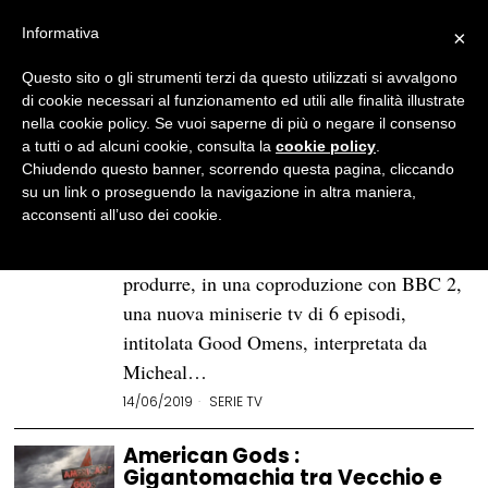
Informativa
×
Questo sito o gli strumenti terzi da questo utilizzati si avvalgono
BROWSE TAG
american gods
di cookie necessari al funzionamento ed utili alle finalità illustrate
nella cookie policy. Se vuoi saperne di più o negare il consenso
a tutti o ad alcuni cookie, consulta la
cookie policy
.
«Good Omens»: buona
Chiudendo questo banner, scorrendo questa pagina, cliccando
Apocalisse a tutti!
su un link o proseguendo la navigazione in altra maniera,
acconsenti all’uso dei cookie.
Dopo il relativo successo di American
Gods, Amazon Prime Video torna a
produrre, in una coproduzione con BBC 2,
una nuova miniserie tv di 6 episodi,
intitolata Good Omens, interpretata da
Micheal…
14/06/2019
SERIE TV
American Gods :
Gigantomachia tra Vecchio e