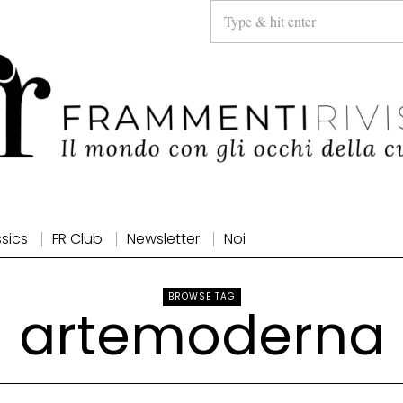
ssics
FR Club
Newsletter
Noi
BROWSE TAG
artemoderna