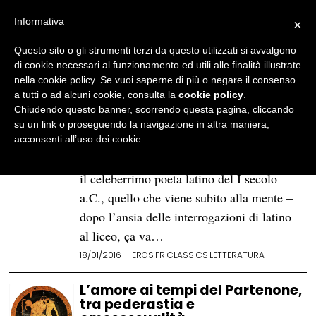
Informativa
×
Questo sito o gli strumenti terzi da questo utilizzati si avvalgono
BROWSE TAG
Catullo
di cookie necessari al funzionamento ed utili alle finalità illustrate
nella cookie policy. Se vuoi saperne di più o negare il consenso
a tutti o ad alcuni cookie, consulta la
cookie policy
.
Tra sesso e turpiloquio: il
Chiudendo questo banner, scorrendo questa pagina, cliccando
Catullo “proibito” che non ci si
su un link o proseguendo la navigazione in altra maniera,
aspetta
acconsenti all’uso dei cookie.
Sentendo il nome di Gaio Valerio Catullo,
il celeberrimo poeta latino del I secolo
a.C., quello che viene subito alla mente –
dopo l’ansia delle interrogazioni di latino
al liceo, ça va…
18/01/2016
EROS
·
FR CLASSICS
·
LETTERATURA
L’amore ai tempi del Partenone,
tra pederastia e