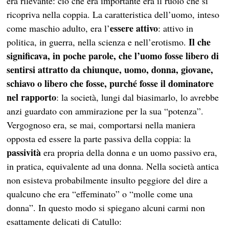
era rilevante: ciò che era importante era il ruolo che si
ricopriva nella coppia. La caratteristica dell’uomo, inteso
essere attivo
come maschio adulto, era l’
: attivo in
Il che
politica, in guerra, nella scienza e nell’erotismo.
significava, in poche parole, che l’uomo fosse libero di
sentirsi attratto da chiunque, uomo, donna, giovane,
schiavo o libero che fosse, purché fosse il dominatore
nel rapporto
: la società, lungi dal biasimarlo, lo avrebbe
anzi guardato con ammirazione per la sua “potenza”.
Vergognoso era, se mai, comportarsi nella maniera
opposta ed essere la parte passiva della coppia: la
passività
era propria della donna e un uomo passivo era,
in pratica, equivalente ad una donna. Nella società antica
non esisteva probabilmente insulto peggiore del dire a
qualcuno che era “effeminato” o “molle come una
donna”. In questo modo si spiegano alcuni carmi non
esattamente delicati di Catullo: