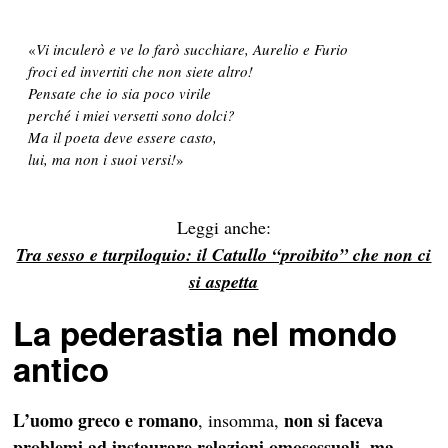
«
Vi inculerò e ve lo farò succhiare, Aurelio e Furio
froci ed invertiti che non siete altro!
Pensate che io sia poco virile
perché i miei versetti sono dolci?
Ma il poeta deve essere casto,
lui, ma non i suoi versi!
»
Leggi anche:
Tra sesso e turpiloquio: il Catullo “proibito” che non ci
si aspetta
La pederastia
nel mondo
antico
L’uomo greco e romano
non si faceva
, insomma,
problemi ad instaurare relazioni omosessuali, ma