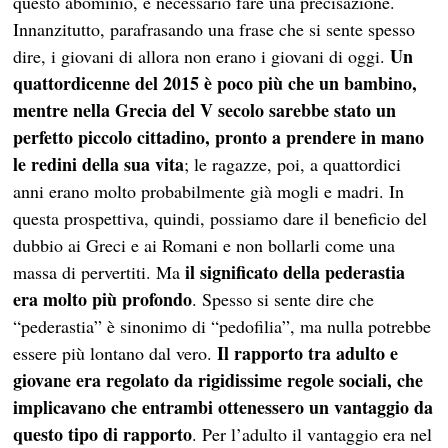
questo abominio, è necessario fare una precisazione.
Innanzitutto, parafrasando una frase che si sente spesso
Un
dire, i giovani di allora non erano i giovani di oggi.
quattordicenne del 2015 è poco più che un bambino,
mentre nella Grecia del V secolo sarebbe stato un
perfetto piccolo cittadino, pronto a prendere in mano
le redini della sua vita
; le ragazze, poi, a quattordici
anni erano molto probabilmente già mogli e madri. In
questa prospettiva, quindi, possiamo dare il beneficio del
dubbio ai Greci e ai Romani e non bollarli come una
il significato della pederastia
massa di pervertiti. Ma
era molto più profondo
. Spesso si sente dire che
“pederastia” è sinonimo di “pedofilia”, ma nulla potrebbe
Il rapporto tra adulto e
essere più lontano dal vero.
giovane era regolato da rigidissime regole sociali, che
implicavano che entrambi ottenessero un vantaggio da
questo tipo di rapporto
. Per l’adulto il vantaggio era nel