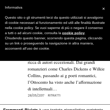
Informativa
×
Questo sito o gli strumenti terzi da questo utilizzati si avvalgono
BROWSE TAG
Christina Rossetti
di cookie necessari al funzionamento ed utili alle finalità illustrate
nella cookie policy. Se vuoi saperne di più o negare il consenso
a tutti o ad alcuni cookie, consulta la
cookie policy
.
Christina Rossetti: la poesia
Chiudendo questo banner, scorrendo questa pagina, cliccando
come ribellione intellettuale e
su un link o proseguendo la navigazione in altra maniera,
strumento di emancipazione
acconsenti all’uso dei cookie.
La letteratura inglese del XIX secolo è
ricca di autori eccezionali. Dai grandi
romanzieri come Charles Dickens e Wilkie
Collins, passando ai g poeti romantici,
l’Ottocento ha visto anche l’affermazione
di intellettuali…
28/05/2017
RITRATTI
è una testata giornalistica registrata
Frammenti Rivista