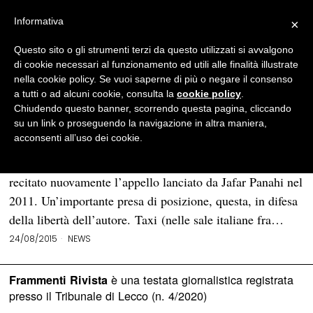
Informativa
×
Questo sito o gli strumenti terzi da questo utilizzati si avvalgono
BROWSE TAG
cineasta
di cookie necessari al funzionamento ed utili alle finalità illustrate
nella cookie policy. Se vuoi saperne di più o negare il consenso
a tutti o ad alcuni cookie, consulta la
cookie policy
.
Appello alla libertà di Panahi, da
Chiudendo questo banner, scorrendo questa pagina, cliccando
Bertolucci alla Rohrwacher
su un link o proseguendo la navigazione in altra maniera,
acconsenti all’uso dei cookie.
Bernardo Bertolucci, Alba Rohrwacher, Ambra
Angiolini, Fausto Paravidino e Laura Bispuri hanno
recitato nuovamente l’appello lanciato da Jafar Panahi nel
2011. Un’importante presa di posizione, questa, in difesa
della libertà dell’autore. Taxi (nelle sale italiane fra…
24/08/2015
NEWS
è una testata giornalistica registrata
Frammenti Rivista
presso il Tribunale di Lecco (n. 4/2020)