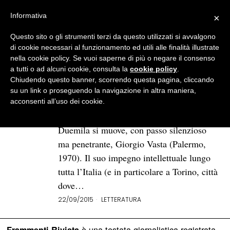
Informativa
×
Questo sito o gli strumenti terzi da questo utilizzati si avvalgono
BROWSE TAG
Circolo dei lettori di Torino
di cookie necessari al funzionamento ed utili alle finalità illustrate
nella cookie policy. Se vuoi saperne di più o negare il consenso
a tutti o ad alcuni cookie, consulta la
cookie policy
.
Giorgio Vasta: il ’78, la forza del
Chiudendo questo banner, scorrendo questa pagina, cliccando
linguaggio e la militanza ne «Il
su un link o proseguendo la navigazione in altra maniera,
tempo materiale»
acconsenti all’uso dei cookie.
Nella foresta della letteratura italiana dei
Duemila si muove, con passo silenzioso
ma penetrante, Giorgio Vasta (Palermo,
1970). Il suo impegno intellettuale lungo
tutta l’Italia (e in particolare a Torino, città
dove…
22/09/2015
LETTERATURA
è una testata giornalistica registrata
Frammenti Rivista