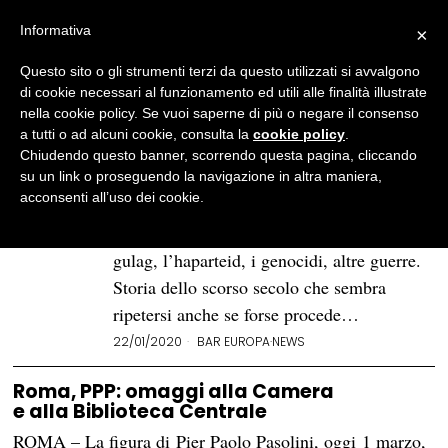
Informativa
×
Questo sito o gli strumenti terzi da questo utilizzati si avvalgono
BROWSE TAG
commissione
di cookie necessari al funzionamento ed utili alle finalità illustrate
nella cookie policy. Se vuoi saperne di più o negare il consenso
a tutti o ad alcuni cookie, consulta la
cookie policy
.
L'unico gradiente di umanità |
Chiudendo questo banner, scorrendo questa pagina, cliccando
Bar Europa
su un link o proseguendo la navigazione in altra maniera,
acconsenti all’uso dei cookie.
Senza contare ciò che è stato prima. Due
guerre mondiali, i campi di sterminio, i
gulag, l’haparteid, i genocidi, altre guerre.
Storia dello scorso secolo che sembra
ripetersi anche se forse procede…
22/01/2020
BAR EUROPA
·
NEWS
Roma, PPP: omaggi alla Camera
e alla Biblioteca Centrale
ROMA – La figura di Pier Paolo Pasolini, oggi 1 marzo,