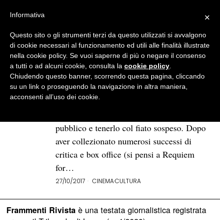
Informativa
×
Questo sito o gli strumenti terzi da questo utilizzati si avvalgono
BROWSE TAG
Darren Aronofsky
di cookie necessari al funzionamento ed utili alle finalità illustrate
nella cookie policy. Se vuoi saperne di più o negare il consenso
a tutti o ad alcuni cookie, consulta la
cookie policy
.
L’utopia profetica in “Madre!”
Chiudendo questo banner, scorrendo questa pagina, cliccando
di Darren Aronofsky
su un link o proseguendo la navigazione in altra maniera,
acconsenti all’uso dei cookie.
Darren Aronofsky, regista e sceneggiatore
statunitense, sa bene come incantare il
pubblico e tenerlo col fiato sospeso. Dopo
aver collezionato numerosi successi di
critica e box office (si pensi a Requiem
for…
27/10/2017
CINEMA
·
CULTURA
è una testata giornalistica registrata
Frammenti Rivista