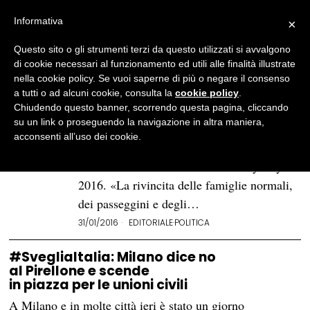
Informativa
×
Questo sito o gli strumenti terzi da questo utilizzati si avvalgono
BROWSE TAG
Family Day
di cookie necessari al funzionamento ed utili alle finalità illustrate
nella cookie policy. Se vuoi saperne di più o negare il consenso
a tutti o ad alcuni cookie, consulta la
cookie policy
.
Il circo al Circo Massimo
Chiudendo questo banner, scorrendo questa pagina, cliccando
su un link o proseguendo la navigazione in altra maniera,
Il circo al Circo Massimo. Si può
acconsenti all’uso dei cookie.
riassumere così la giornata andata in scena
ieri a Roma in occasione del Family Day
2016. «La rivincita delle famiglie normali,
dei passeggini e degli…
31/01/2016
EDITORIALE
·
POLITICA
#SvegliaItalia: Milano dice no
al Pirellone e scende
in piazza per le unioni civili
A Milano e in molte città ieri è stato un giorno