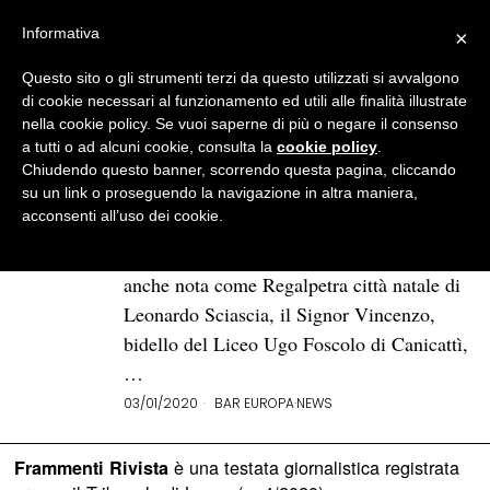
Informativa
×
Questo sito o gli strumenti terzi da questo utilizzati si avvalgono
BROWSE TAG
Fatica
di cookie necessari al funzionamento ed utili alle finalità illustrate
nella cookie policy. Se vuoi saperne di più o negare il consenso
a tutti o ad alcuni cookie, consulta la
cookie policy
.
L’importanza di essere presenti
Chiudendo questo banner, scorrendo questa pagina, cliccando
a noi stessi
su un link o proseguendo la navigazione in altra maniera,
acconsenti all’uso dei cookie.
Alla fine dell’incontro, prima di uscire da
scuola per andare a visitare Racalmuto,
anche nota come Regalpetra città natale di
Leonardo Sciascia, il Signor Vincenzo,
bidello del Liceo Ugo Foscolo di Canicattì,
…
03/01/2020
BAR EUROPA
·
NEWS
è una testata giornalistica registrata
Frammenti Rivista