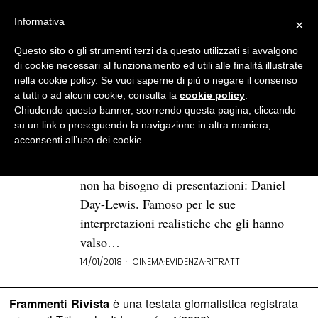
Informativa
×
Questo sito o gli strumenti terzi da questo utilizzati si avvalgono
BROWSE TAG
Gangs of New York
di cookie necessari al funzionamento ed utili alle finalità illustrate
nella cookie policy. Se vuoi saperne di più o negare il consenso
a tutti o ad alcuni cookie, consulta la
cookie policy
.
I migliori film di Daniel Day-
Chiudendo questo banner, scorrendo questa pagina, cliccando
Lewis (per ora)
su un link o proseguendo la navigazione in altra maniera,
acconsenti all’uso dei cookie.
A febbraio esce in Italia Il filo nascosto,
ultimo film interpretato da un attore che
non ha bisogno di presentazioni: Daniel
Day-Lewis. Famoso per le sue
interpretazioni realistiche che gli hanno
valso…
14/01/2018
CINEMA
·
EVIDENZA
·
RITRATTI
è una testata giornalistica registrata
Frammenti Rivista