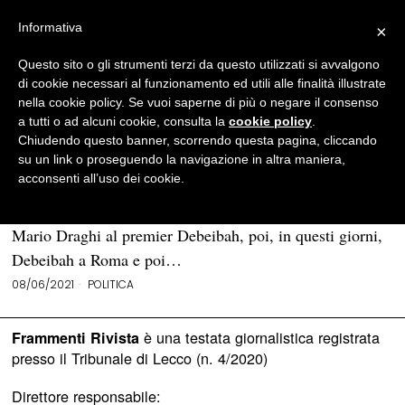
Informativa
×
Questo sito o gli strumenti terzi da questo utilizzati si avvalgono
BROWSE TAG
gheddafi
di cookie necessari al funzionamento ed utili alle finalità illustrate
nella cookie policy. Se vuoi saperne di più o negare il consenso
a tutti o ad alcuni cookie, consulta la
cookie policy
.
Migranti e Libia, cosa sta combinando
Chiudendo questo banner, scorrendo questa pagina, cliccando
Mario Draghi?
su un link o proseguendo la navigazione in altra maniera,
acconsenti all’uso dei cookie.
Tripoli bel suol d’amore: da qualche mese le relazioni
Italia-Libia si stanno intensificando. In aprile la visita di
Mario Draghi al premier Debeibah, poi, in questi giorni,
Debeibah a Roma e poi…
08/06/2021
POLITICA
è una testata giornalistica registrata
Frammenti Rivista
presso il Tribunale di Lecco (n. 4/2020)
Direttore responsabile: