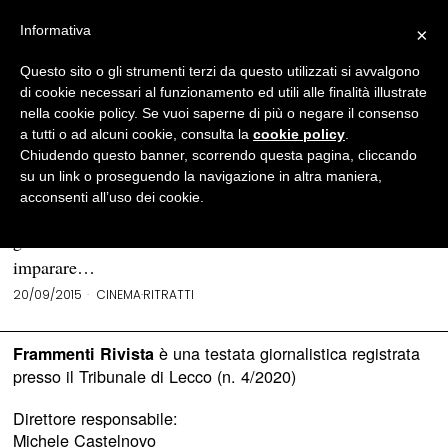
Informativa
×
Questo sito o gli strumenti terzi da questo utilizzati si avvalgono
BROWSE TAG
icona
di cookie necessari al funzionamento ed utili alle finalità illustrate
nella cookie policy. Se vuoi saperne di più o negare il consenso
a tutti o ad alcuni cookie, consulta la
cookie policy
.
James Dean, il “ribelle di Hollywood”
Chiudendo questo banner, scorrendo questa pagina, cliccando
su un link o proseguendo la navigazione in altra maniera,
«Un attore deve interpretare la vita e, per farlo, deve
acconsenti all’uso dei cookie.
essere disposto ad accettare tutte le esperienze che la vita
gli offre. Nel breve arco della sua vita un attore deve
imparare…
20/09/2015
CINEMA
·
RITRATTI
è una testata giornalistica registrata
Frammenti Rivista
presso il Tribunale di Lecco (n. 4/2020)
Direttore responsabile:
Michele Castelnovo