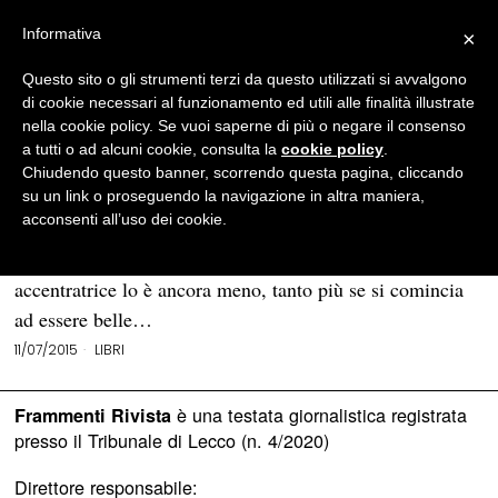
Informativa
×
Questo sito o gli strumenti terzi da questo utilizzati si avvalgono
BROWSE TAG
Indocina
di cookie necessari al funzionamento ed utili alle finalità illustrate
nella cookie policy. Se vuoi saperne di più o negare il consenso
a tutti o ad alcuni cookie, consulta la
cookie policy
.
Il fascino d’estate – i nostri consigli:
Chiudendo questo banner, scorrendo questa pagina, cliccando
“L’amante” di Marguerite Duras
su un link o proseguendo la navigazione in altra maniera,
acconsenti all’uso dei cookie.
Avere quindici anni e vivere nella miseria non è per
niente facile. Essere figlia di una madre egoista e
accentratrice lo è ancora meno, tanto più se si comincia
ad essere belle…
11/07/2015
LIBRI
è una testata giornalistica registrata
Frammenti Rivista
presso il Tribunale di Lecco (n. 4/2020)
Direttore responsabile: