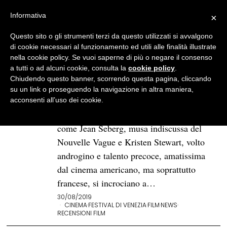
Informativa
×
Questo sito o gli strumenti terzi da questo utilizzati si avvalgono
BROWSE TAG
jean seberg
di cookie necessari al funzionamento ed utili alle finalità illustrate
nella cookie policy. Se vuoi saperne di più o negare il consenso
a tutti o ad alcuni cookie, consulta la
cookie policy
.
Venezia 76. “Seberg”, parabola
Chiudendo questo banner, scorrendo questa pagina, cliccando
di una stella che ha giocato
su un link o proseguendo la navigazione in altra maniera,
con il fuoco
acconsenti all’uso dei cookie.
Due personalità uniche nel loro genere
come Jean Seberg, musa indiscussa del
Nouvelle Vague e Kristen Stewart, volto
androgino e talento precoce, amatissima
dal cinema americano, ma soprattutto
francese, si incrociano a…
30/08/2019
CINEMA
·
FESTIVAL DI VENEZIA
·
FILM
·
NEWS
·
RECENSIONI FILM