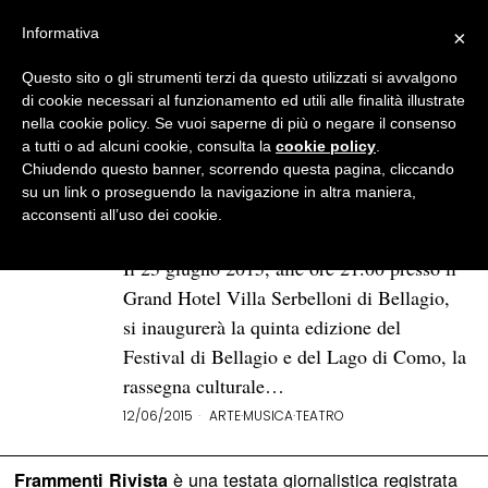
Informativa
×
Questo sito o gli strumenti terzi da questo utilizzati si avvalgono
BROWSE TAG
Lenno
di cookie necessari al funzionamento ed utili alle finalità illustrate
nella cookie policy. Se vuoi saperne di più o negare il consenso
a tutti o ad alcuni cookie, consulta la
cookie policy
.
Festival di Bellagio e del Lago
Chiudendo questo banner, scorrendo questa pagina, cliccando
di Como 2015:
su un link o proseguendo la navigazione in altra maniera,
«Musica di qualità, non
acconsenti all’uso dei cookie.
semplice intrattenimento»
Il 23 giugno 2015, alle ore 21.00 presso il
Grand Hotel Villa Serbelloni di Bellagio,
si inaugurerà la quinta edizione del
Festival di Bellagio e del Lago di Como, la
rassegna culturale…
12/06/2015
ARTE
·
MUSICA
·
TEATRO
è una testata giornalistica registrata
Frammenti Rivista