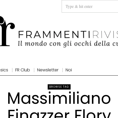
ssics
FR Club
Newsletter
Noi
BROWSE TAG
Massimiliano
Finazzer Flory