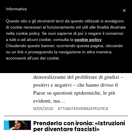
Informativa
×
Questo sito o gli strumenti terzi da questo utilizzati si avvalgono
BROWSE TAG
Michela Murgia
di cookie necessari al funzionamento ed utili alle finalità illustrate
nella cookie policy. Se vuoi saperne di più o negare il consenso
a tutti o ad alcuni cookie, consulta la
cookie policy
.
Il caso Silvia Romano. La
Chiudendo questo banner, scorrendo questa pagina, cliccando
sconfitta dell’analisi critica
su un link o proseguendo la navigazione in altra maniera,
acconsenti all’uso dei cookie.
La liberazione della volontaria Silvia
Romano ha innescato la reazione
demoralizzante del proliferare di giudizi –
positivi e negativi – che hanno diviso il
Paese su questioni epidermiche, le più
evidenti, ma…
13/05/2020
ATTUALITÀ
·
EVIDENZA
·
POLITICA
Prenderla con ironia: «Istruzioni
per diventare fascisti»