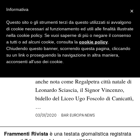
Informativa
×
Questo sito o gli strumenti terzi da questo utilizzati si avvalgono
BROWSE TAG
Miglioramento
di cookie necessari al funzionamento ed utili alle finalità illustrate
nella cookie policy. Se vuoi saperne di più o negare il consenso
a tutti o ad alcuni cookie, consulta la
cookie policy
.
L’importanza di essere presenti
Chiudendo questo banner, scorrendo questa pagina, cliccando
a noi stessi
su un link o proseguendo la navigazione in altra maniera,
acconsenti all’uso dei cookie.
Alla fine dell’incontro, prima di uscire da
scuola per andare a visitare Racalmuto,
anche nota come Regalpetra città natale di
Leonardo Sciascia, il Signor Vincenzo,
bidello del Liceo Ugo Foscolo di Canicattì,
…
03/01/2020
BAR EUROPA
·
NEWS
è una testata giornalistica registrata
Frammenti Rivista