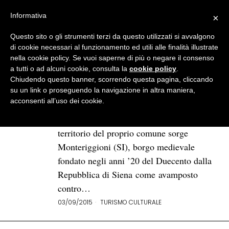
Informativa
×
Questo sito o gli strumenti terzi da questo utilizzati si avvalgono
BROWSE TAG
monteriggioni
di cookie necessari al funzionamento ed utili alle finalità illustrate
nella cookie policy. Se vuoi saperne di più o negare il consenso
a tutti o ad alcuni cookie, consulta la
cookie policy
.
Monteriggioni: il borgo toscano
Chiudendo questo banner, scorrendo questa pagina, cliccando
dove il tempo si è fermato
su un link o proseguendo la navigazione in altra maniera,
acconsenti all’uso dei cookie.
Tra le caratteristiche colline coltivate a
vigna e olivo, all’estremità nord del
territorio del proprio comune sorge
Monteriggioni (SI), borgo medievale
fondato negli anni ’20 del Duecento dalla
Repubblica di Siena come avamposto
contro…
03/09/2015
TURISMO CULTURALE