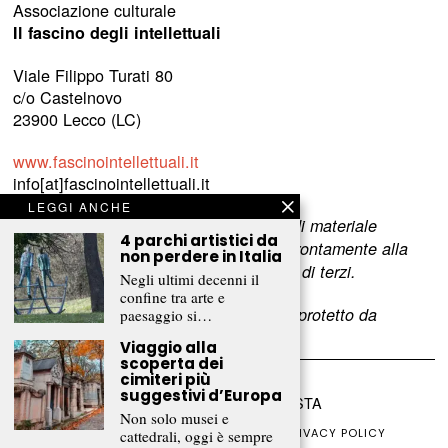
Associazione culturale
Il fascino degli intellettuali
Viale Filippo Turati 80
c/o Castelnovo
23900 Lecco (LC)
www.fascinointellettuali.it
info[at]fascinointellettuali.it
LEGGI ANCHE
Per segnalare eventuali errori nell’uso di materiale
4 parchi artistici da
riservato,
scriveteci
e provvederemo prontamente alla
non perdere in Italia
rimozione del materiale lesivo dei diritti di terzi.
Negli ultimi decenni il
confine tra arte e
L’intero contenuto di questo sito web è protetto da
paesaggio si…
copyright.
Viaggio alla
scoperta dei
cimiteri più
suggestivi d’Europa
©
2026
FRAMMENTI RIVISTA
Non solo musei e
CHI SIAMO
FR CLUB
COLLABORA
PRIVACY POLICY
cattedrali, oggi è sempre