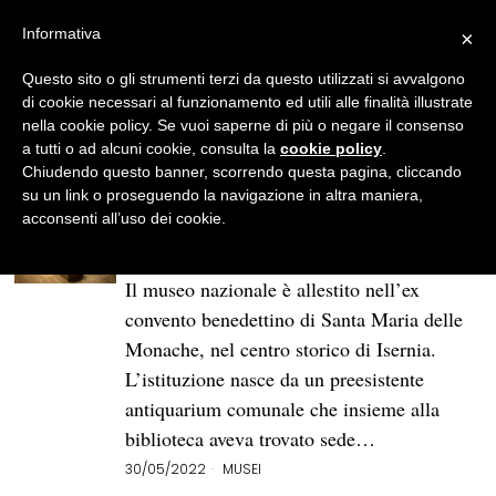
Informativa
×
Questo sito o gli strumenti terzi da questo utilizzati si avvalgono
BROWSE TAG
Museo nazionale del
di cookie necessari al funzionamento ed utili alle finalità illustrate
nella cookie policy. Se vuoi saperne di più o negare il consenso
paleolitico di Isernia
a tutti o ad alcuni cookie, consulta la
cookie policy
.
Chiudendo questo banner, scorrendo questa pagina, cliccando
su un link o proseguendo la navigazione in altra maniera,
I Musei nazionali di Santa Maria
acconsenti all’uso dei cookie.
delle Monache e del Paleolitico
di Isernia
Il museo nazionale è allestito nell’ex
convento benedettino di Santa Maria delle
Monache, nel centro storico di Isernia.
L’istituzione nasce da un preesistente
antiquarium comunale che insieme alla
biblioteca aveva trovato sede…
30/05/2022
MUSEI