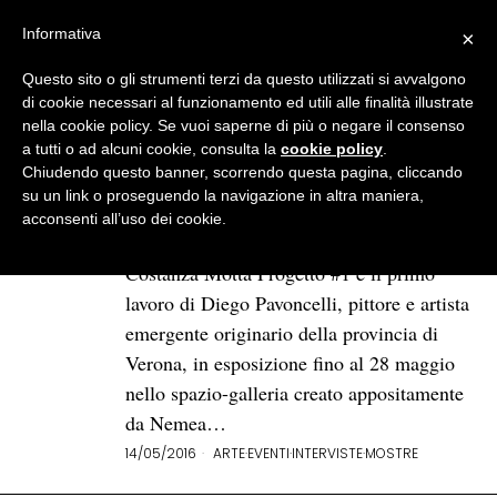
Informativa
×
Questo sito o gli strumenti terzi da questo utilizzati si avvalgono
BROWSE TAG
Nemea
di cookie necessari al funzionamento ed utili alle finalità illustrate
nella cookie policy. Se vuoi saperne di più o negare il consenso
a tutti o ad alcuni cookie, consulta la
cookie policy
.
Autoritratti Viscerali
Chiudendo questo banner, scorrendo questa pagina, cliccando
di Diego Pavoncelli:
su un link o proseguendo la navigazione in altra maniera,
quando fallisce la forma
acconsenti all’uso dei cookie.
emerge la sostanza
Costanza Motta Progetto #1 è il primo
lavoro di Diego Pavoncelli, pittore e artista
emergente originario della provincia di
Verona, in esposizione fino al 28 maggio
nello spazio-galleria creato appositamente
da Nemea…
14/05/2016
ARTE
·
EVENTI
·
INTERVISTE
·
MOSTRE