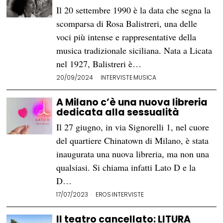
Il 20 settembre 1990 è la data che segna la
scomparsa di Rosa Balistreri, una delle
voci più intense e rappresentative della
musica tradizionale siciliana. Nata a Licata
nel 1927, Balistreri è…
20/09/2024
INTERVISTE
·
MUSICA
A Milano c’è una nuova libreria
dedicata alla sessualità
Il 27 giugno, in via Signorelli 1, nel cuore
del quartiere Chinatown di Milano, è stata
inaugurata una nuova libreria, ma non una
qualsiasi. Si chiama infatti Lato D e la
D…
17/07/2023
EROS
·
INTERVISTE
Il teatro cancellato: LITURA