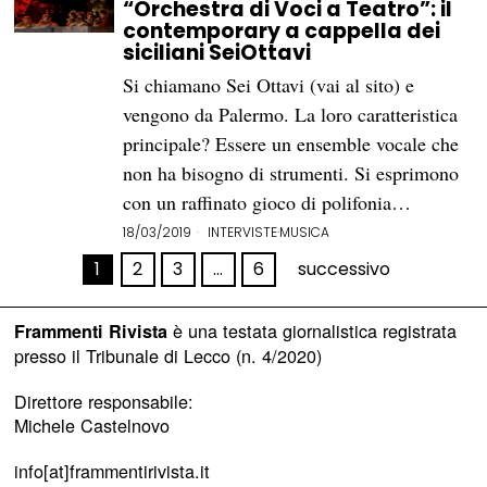
“Orchestra di Voci a Teatro”: il
contemporary a cappella dei
siciliani SeiOttavi
Si chiamano Sei Ottavi (vai al sito) e
vengono da Palermo. La loro caratteristica
principale? Essere un ensemble vocale che
non ha bisogno di strumenti. Si esprimono
con un raffinato gioco di polifonia…
18/03/2019
INTERVISTE
·
MUSICA
1
2
3
…
6
successivo
è una testata giornalistica registrata
Frammenti Rivista
presso il Tribunale di Lecco (n. 4/2020)
Direttore responsabile:
Michele Castelnovo
info[at]frammentirivista.it