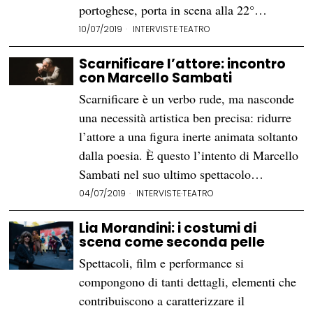
portoghese, porta in scena alla 22°…
10/07/2019
INTERVISTE
·
TEATRO
Scarnificare l’attore: incontro
con Marcello Sambati
Scarnificare è un verbo rude, ma nasconde
una necessità artistica ben precisa: ridurre
l’attore a una figura inerte animata soltanto
dalla poesia. È questo l’intento di Marcello
Sambati nel suo ultimo spettacolo…
04/07/2019
INTERVISTE
·
TEATRO
Lia Morandini: i costumi di
scena come seconda pelle
Spettacoli, film e performance si
compongono di tanti dettagli, elementi che
contribuiscono a caratterizzare il