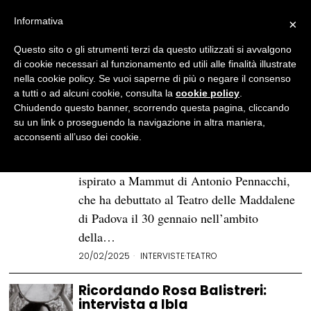
Informativa
×
Questo sito o gli strumenti terzi da questo utilizzati si avvalgono
BROWSE CATEGORY
Interviste
di cookie necessari al funzionamento ed utili alle finalità illustrate
nella cookie policy. Se vuoi saperne di più o negare il consenso
a tutti o ad alcuni cookie, consulta la
cookie policy
.
Intervista a Michele Angrisani,
Chiudendo questo banner, scorrendo questa pagina, cliccando
regista di «La classe estinta»
su un link o proseguendo la navigazione in altra maniera,
acconsenti all’uso dei cookie.
Michele Angrisani è il regista di La classe
estinta, monologo teatrale liberamente
ispirato a Mammut di Antonio Pennacchi,
che ha debuttato al Teatro delle Maddalene
di Padova il 30 gennaio nell’ambito
della…
20/02/2025
INTERVISTE
·
TEATRO
Ricordando Rosa Balistreri:
intervista a Ibla