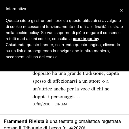
Informativa
×
Questo sito o gli strumenti terzi da questo utilizzati si avvalgono
BROWSE TAG
oreste lionello
di cookie necessari al funzionamento ed utili alle finalità illustrate
nella cookie policy. Se vuoi saperne di più o negare il consenso
a tutti o ad alcuni cookie, consulta la
cookie policy
.
La volta in cui Woody Allen
Chiudendo questo banner, scorrendo questa pagina, cliccando
ricordò Oreste Lionello:
su un link o proseguendo la navigazione in altra maniera,
«Mi ha reso un eroe in Italia»
acconsenti all’uso dei cookie.
Nei paesi come l’Italia, dove il cinema
doppiato ha una grande tradizione, capita
spesso di affezionarsi a un attore o a
un’attrice anche per la voce di chi ne
doppia i personaggi.…
07/10/2016
CINEMA
è una testata giornalistica registrata
Frammenti Rivista
presso il Tribunale di Lecco (n. 4/2020)