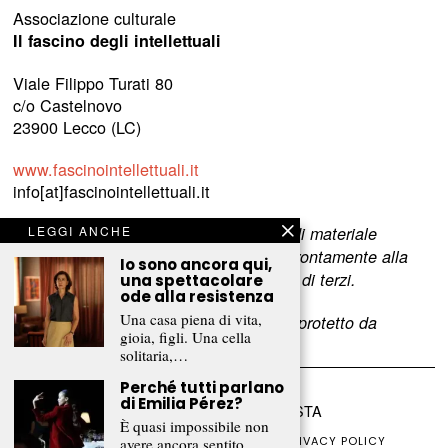
Associazione culturale
Il fascino degli intellettuali
Viale Filippo Turati 80
c/o Castelnovo
23900 Lecco (LC)
www.fascinointellettuali.it
info[at]fascinointellettuali.it
LEGGI ANCHE
Per segnalare eventuali errori nell’uso di materiale
riservato,
scriveteci
e provvederemo prontamente alla
Io sono ancora qui,
rimozione del materiale lesivo dei diritti di terzi.
una spettacolare
ode alla resistenza
Una casa piena di vita,
L’intero contenuto di questo sito web è protetto da
gioia, figli. Una cella
copyright.
solitaria,…
Perché tutti parlano
di Emilia Pérez?
©
2026
FRAMMENTI RIVISTA
È quasi impossibile non
CHI SIAMO
FR CLUB
COLLABORA
PRIVACY POLICY
avere ancora sentito