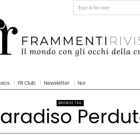
ssics
FR Club
Newsletter
Noi
BROWSE TAG
aradiso Perdu