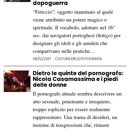
dopoguerra
“Feticcio”: oggetto inanimato al quale
viene attribuito un potere magico o
spirituale. Il vocabolo, adottato nel 16°
sec. dai navigatori portoghesi (feitiço) per
designare gli idoli e gli amuleti che
comparivano nelle pratiche…
08/12/2017
CULTURA
·
EROS
·
FOTOGRAFIA
Dietro le quinte del pornografo:
Nicola Casamassima e i piedi
delle donne
Il pornografo attuale sembra descrivere un
atto sessuale, penetrante e irrequieto,
troppo esplicito per essere realmente
rappresentato. Una trama di desideri, un
insieme di trasgressioni che, rimaste