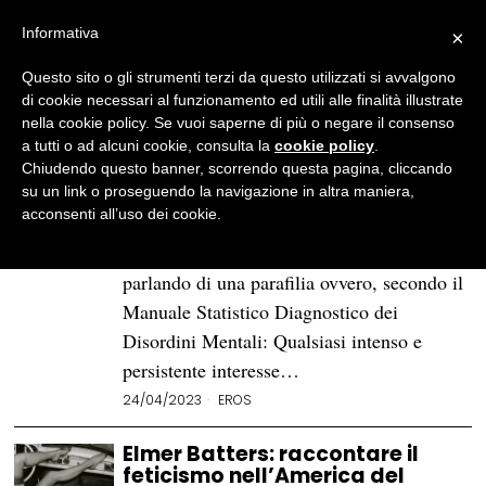
Informativa
×
Questo sito o gli strumenti terzi da questo utilizzati si avvalgono
BROWSE TAG
piedi
di cookie necessari al funzionamento ed utili alle finalità illustrate
nella cookie policy. Se vuoi saperne di più o negare il consenso
a tutti o ad alcuni cookie, consulta la
cookie policy
.
Feticismo: un mondo da
Chiudendo questo banner, scorrendo questa pagina, cliccando
scoprire dalla testa… ai piedi
su un link o proseguendo la navigazione in altra maniera,
acconsenti all’uso dei cookie.
Quella per i piedi è una vera e propria
passione, anzi, più precisamente stiamo
parlando di una parafilia ovvero, secondo il
Manuale Statistico Diagnostico dei
Disordini Mentali: Qualsiasi intenso e
persistente interesse…
24/04/2023
EROS
Elmer Batters: raccontare il
feticismo nell’America del