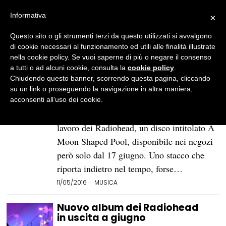
Informativa
×
Questo sito o gli strumenti terzi da questo utilizzati si avvalgono
BROWSE TAG
Radiohead
di cookie necessari al funzionamento ed utili alle finalità illustrate
nella cookie policy. Se vuoi saperne di più o negare il consenso
a tutti o ad alcuni cookie, consulta la
cookie policy
.
“A Moon Shaped Pool”: i suoni
Chiudendo questo banner, scorrendo questa pagina, cliccando
del passato di Thom Yorke
su un link o proseguendo la navigazione in altra maniera,
nel nuovo disco dei Radiohead
acconsenti all’uso dei cookie.
È stato pubblicato l’8 maggio l’ultimo
lavoro dei Radiohead, un disco intitolato A
Moon Shaped Pool, disponibile nei negozi
però solo dal 17 giugno. Uno stacco che
riporta indietro nel tempo, forse…
11/05/2016
MUSICA
Nuovo album dei Radiohead
in uscita a giugno