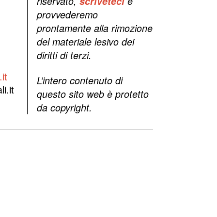
riservato,
scriveteci
e
provvederemo
prontamente alla rimozione
del materiale lesivo dei
diritti di terzi.
it
L’intero contenuto di
i.it
questo sito web è protetto
da copyright.