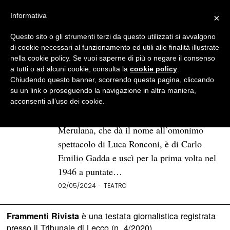
Informativa
×
Questo sito o gli strumenti terzi da questo utilizzati si avvalgono
BROWSE TAG
Ronconi
di cookie necessari al funzionamento ed utili alle finalità illustrate
nella cookie policy. Se vuoi saperne di più o negare il consenso
a tutti o ad alcuni cookie, consulta la
cookie policy
.
I maestri: «Quer pasticciaccio
Chiudendo questo banner, scorrendo questa pagina, cliccando
brutto de via Merulana» di Luca
su un link o proseguendo la navigazione in altra maniera,
Ronconi su RaiPlay
acconsenti all’uso dei cookie.
Il romanzo Quer pasticciaccio brutto de via
Merulana, che dà il nome all’omonimo
spettacolo di Luca Ronconi, è di Carlo
Emilio Gadda e uscì per la prima volta nel
1946 a puntate…
02/05/2024
TEATRO
è una testata giornalistica registrata
Frammenti Rivista
presso il Tribunale di Lecco (n. 4/2020)