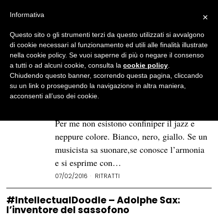
Informativa
×
Questo sito o gli strumenti terzi da questo utilizzati si avvalgono
BROWSE TAG
sassofono
di cookie necessari al funzionamento ed utili alle finalità illustrate
nella cookie policy. Se vuoi saperne di più o negare il consenso
a tutti o ad alcuni cookie, consulta la
cookie policy
.
Duke Ellington e la sua
Chiudendo questo banner, scorrendo questa pagina, cliccando
Orchestra: una vita dedicata al
su un link o proseguendo la navigazione in altra maniera,
jazz
acconsenti all’uso dei cookie.
Jazz americano, jazz europeo e così via.
Per me non esistono confiniper il jazz e
neppure colore. Bianco, nero, giallo. Se un
musicista sa suonare,se conosce l’armonia
e si esprime con…
07/02/2016
RITRATTI
#IntellectualDoodle – Adolphe Sax:
l’inventore del sassofono