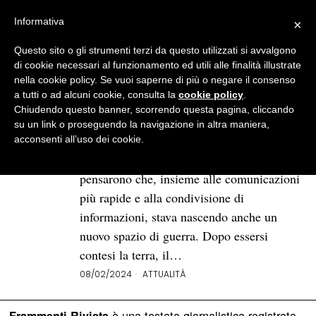
Informativa
×
Questo sito o gli strumenti terzi da questo utilizzati si avvalgono
BROWSE TAG
sicurezza informatica
di cookie necessari al funzionamento ed utili alle finalità illustrate
nella cookie policy. Se vuoi saperne di più o negare il consenso
a tutti o ad alcuni cookie, consulta la
cookie policy
.
Cos’è la Cyber Warfare e come
Chiudendo questo banner, scorrendo questa pagina, cliccando
la Russia la sta usando in
su un link o proseguendo la navigazione in altra maniera,
Ucraina
acconsenti all’uso dei cookie.
Quando internet nacque, forse non tutti
pensarono che, insieme alle comunicazioni
più rapide e alla condivisione di
informazioni, stava nascendo anche un
nuovo spazio di guerra. Dopo essersi
contesi la terra, il…
08/02/2024
ATTUALITÀ
è una testata giornalistica registrata
Frammenti Rivista