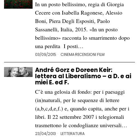
In un posto bellissimo, regia di Giorgia
Cecere con Isabella Ragonese, Alessio
Boni, Piera Degli Espositi, Paolo
Sassanelli, Italia, 2015. «In un posto
bellissimo» racconta lo smarrimento dopo
una perdita I posti…
03/09/2015
CINEMA
·
RECENSIONI FILM
André Gorz e Doreen Keir:
lettera al Liberalismo – a D. e ai
miei E. ed F.
C’è una gelosia di fondo: per i paesaggi
(in)naturali, per le sequenze di lettere
(a,b,c,d,e,f.) e, quando capita, anche per i
libri. Il 22 settembre 2007 i telegiornali
trasmettono le condoglianze universali…
23/04/2013
LETTERATURA