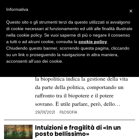
Informativa
×
Questo sito o gli strumenti terzi da questo utilizzati si avvalgono
BROWSE TAG
Simone de Beauvoir
di cookie necessari al funzionamento ed utili alle finalità illustrate
nella cookie policy. Se vuoi saperne di più o negare il consenso
a tutti o ad alcuni cookie, consulta la
cookie policy
.
Biopolitica e differenza
Chiudendo questo banner, scorrendo questa pagina, cliccando
sessuale tra Arendt, Agamben
su un link o proseguendo la navigazione in altra maniera,
e de Beauvoir
acconsenti all’uso dei cookie.
Secondo la definizione di Michel Foucault,
la biopolitica indica la gestione della vita
da parte della politica, comportando un
raffronto tra il biopotere e il potere
sovrano. È utile parlare, però, dello…
29/01/2021
FILOSOFIA
Intuizioni e fragilità di «In un
posto bellissimo»