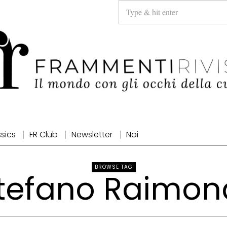
ssics
FR Club
Newsletter
Noi
BROWSE TAG
tefano Raimon