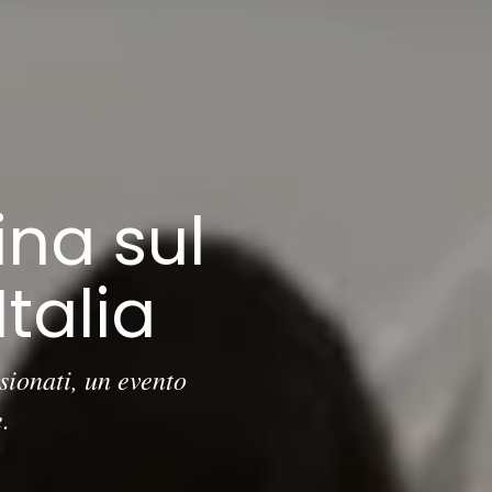
ina sul
talia
sionati, un evento
.