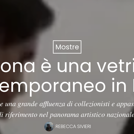
Mostre
ona è una vetr
emporaneo in I
e una grande affluenza di collezionisti e appas
di riferimento nel panorama artistico nazionale
REBECCA SIVIERI