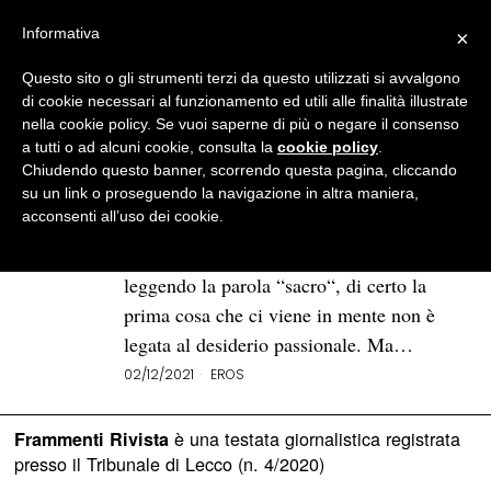
Informativa
×
Questo sito o gli strumenti terzi da questo utilizzati si avvalgono
BROWSE TAG
talmud
di cookie necessari al funzionamento ed utili alle finalità illustrate
nella cookie policy. Se vuoi saperne di più o negare il consenso
a tutti o ad alcuni cookie, consulta la
cookie policy
.
Quando l’eros incontra il sacro:
Chiudendo questo banner, scorrendo questa pagina, cliccando
il desiderio nelle scritture
su un link o proseguendo la navigazione in altra maniera,
acconsenti all’uso dei cookie.
Quando l’eros incontra il sacro nasce
qualcosa di inaspettato. Questo perché,
leggendo la parola “sacro“, di certo la
prima cosa che ci viene in mente non è
legata al desiderio passionale. Ma…
02/12/2021
EROS
è una testata giornalistica registrata
Frammenti Rivista
presso il Tribunale di Lecco (n. 4/2020)