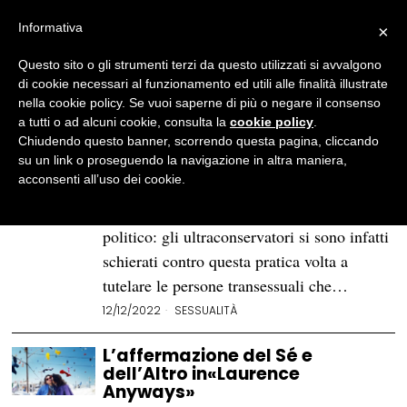
Informativa
×
Questo sito o gli strumenti terzi da questo utilizzati si avvalgono
BROWSE TAG
transgender
di cookie necessari al funzionamento ed utili alle finalità illustrate
nella cookie policy. Se vuoi saperne di più o negare il consenso
a tutti o ad alcuni cookie, consulta la
cookie policy
.
Carriera alias: che cos’è e a
Chiudendo questo banner, scorrendo questa pagina, cliccando
cosa serve nelle scuole
su un link o proseguendo la navigazione in altra maniera,
acconsenti all’uso dei cookie.
Da qualche giorno la carriera alias è al
centro di un dibattito tanto sociale quanto
politico: gli ultraconservatori si sono infatti
schierati contro questa pratica volta a
tutelare le persone transessuali che…
12/12/2022
SESSUALITÀ
L’affermazione del Sé e
dell’Altro in«Laurence
Anyways»